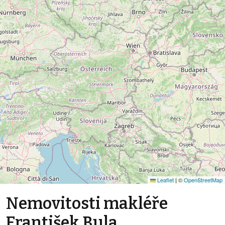
Leaflet
|
©
OpenStreetMap
Nemovitosti makléře
František Bula