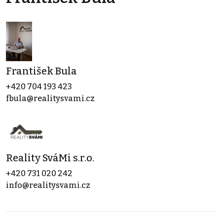
František Bula
+420 704 193 423
fbula@realitysvami.cz
Reality SváMi s.r.o.
+420 731 020 242
info@realitysvami.cz