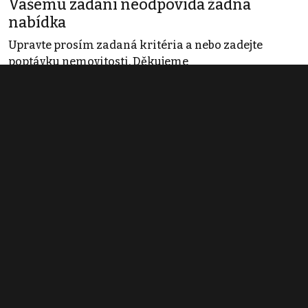
Vašemu zadání neodpovídá žádná
nabídka
Upravte prosím zadaná kritéria a nebo zadejte
poptávku nemovitosti. Děkujeme
Obchodní podmínky
Pravidla inzerce
Ceník
Registrace
Kontakt
© 2022 - 2026 Copyright CZECH NEWS CENTER a.s. a dodavatelé
obsahu |
Autorská práva k publikovaným materiálům
|
Podmínky pro
užívání služby informační společnosti
|
Informace o zpracování
osobních údajů
|
Cookies
|
Nastavení soukromí
|
Vlastnická
struktura
|
Jednotné kontaktní místo / Single Point of Contact
|
Podat
oznámení