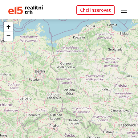
Chci inzerovat
+
−