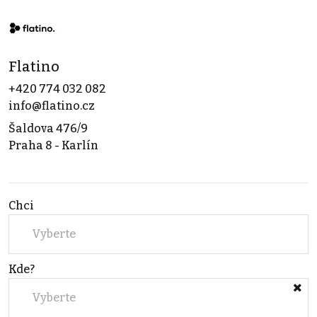
Flatino
+420 774 032 082
info@flatino.cz
Šaldova 476/9
Praha 8 - Karlín
Chci
Vyberte
Kde?
Vyberte