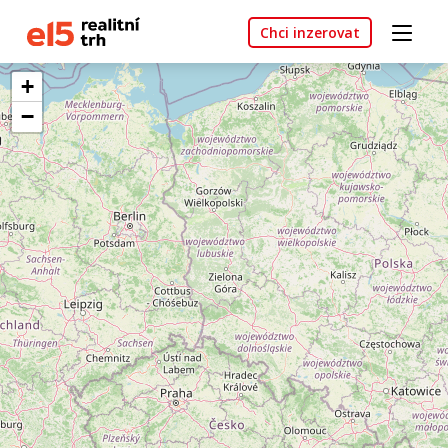
Chci inzerovat
+
−