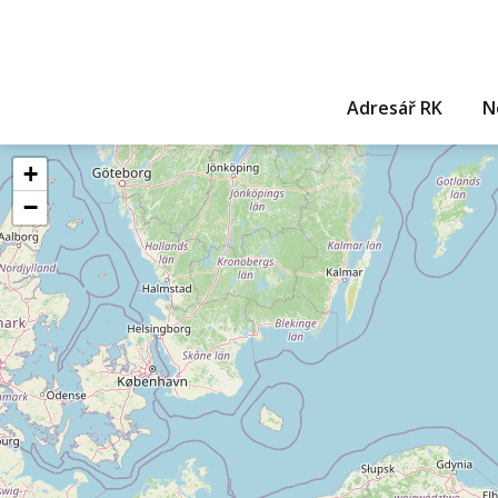
Adresář RK
N
+
−