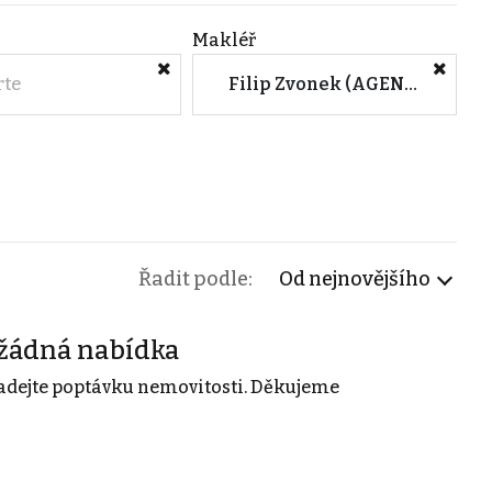
Makléř
rte
Filip Zvonek (AGENTURA ZVONEK - Pod Babou, Zlín)
Řadit podle:
Od nejnovějšího
žádná nabídka
adejte poptávku nemovitosti. Děkujeme