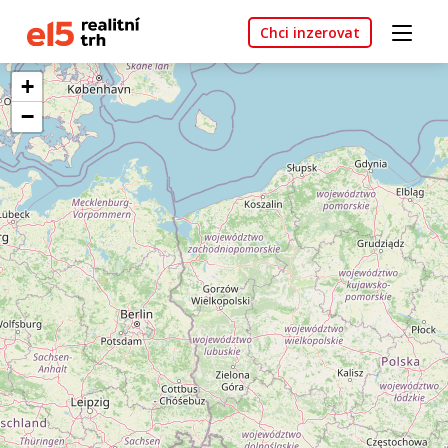
Chci inzerovat
+
−