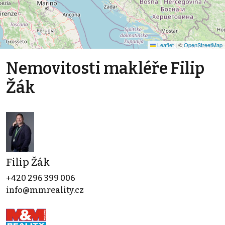
Leaflet
|
©
OpenStreetMap
Nemovitosti makléře Filip
Žák
Filip Žák
+420 296 399 006
info@mmreality.cz