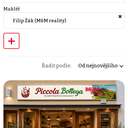
Makléř
Filip Žák (M&M reality)
+
Řadit podle:
Od nejnovějšího