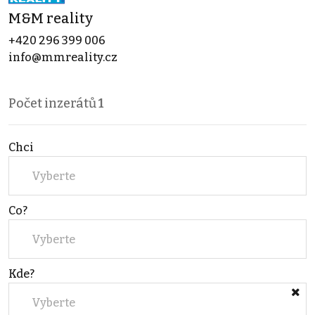
M&M reality
+420 296 399 006
info@mmreality.cz
Počet inzerátů
1
Chci
Vyberte
Co?
Vyberte
Kde?
Vyberte