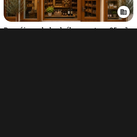
Pronájem obchodního prostoru 95 m²,
Slaný
23 000 Kč za měsíc
(2 905 Kč za m²/rok)
Typ
obchodní prostory
Plocha
95 m²
Obchodní podmínky
Pravidla inzerce
Ceník
Registrace
Kontakt