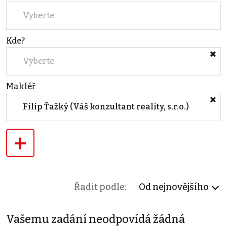
Vyberte
Kde?
Vyberte
Makléř
Filip Ťažký (Váš konzultant reality, s.r.o.)
+
Řadit podle:
Od nejnovějšího
Vašemu zadání neodpovídá žádná