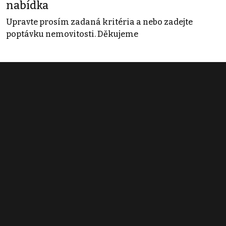
nabídka
Upravte prosím zadaná kritéria a nebo zadejte
poptávku nemovitosti. Děkujeme
Obchodní podmínky
Pravidla inzerce
Ceník
Registrace
Kontakt
© 2022 - 2026 Copyright CZECH NEWS CENTER a.s. a dodavatelé
obsahu |
Autorská práva k publikovaným materiálům
|
Podmínky pro
užívání služby informační společnosti
|
Informace o zpracování
osobních údajů
|
Cookies
|
Nastavení soukromí
|
Vlastnická
struktura
|
Jednotné kontaktní místo / Single Point of Contact
|
Podat
oznámení