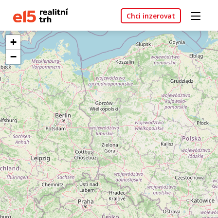
Chci inzerovat
+
−