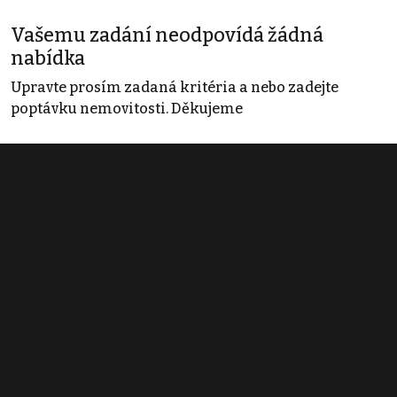
Vašemu zadání neodpovídá žádná
nabídka
Upravte prosím zadaná kritéria a nebo zadejte
poptávku nemovitosti. Děkujeme
Obchodní podmínky
Pravidla inzerce
Ceník
Registrace
Kontakt
© 2022 - 2026 Copyright CZECH NEWS CENTER a.s. a dodavatelé
obsahu |
Autorská práva k publikovaným materiálům
|
Podmínky pro
užívání služby informační společnosti
|
Informace o zpracování
osobních údajů
|
Cookies
|
Nastavení soukromí
|
Vlastnická