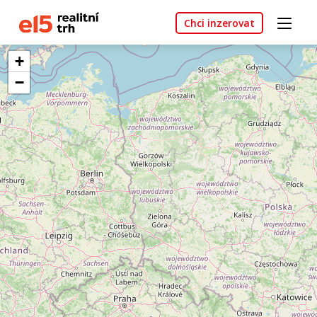
Chci inzerovat
+
−