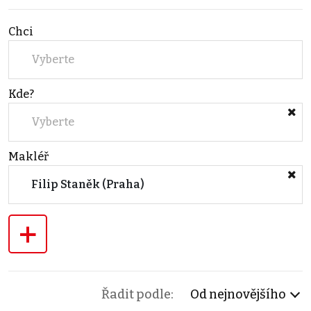
Chci
Vyberte
Kde?
Vyberte
Makléř
Filip Staněk (Praha)
+
Řadit podle:
Od nejnovějšího