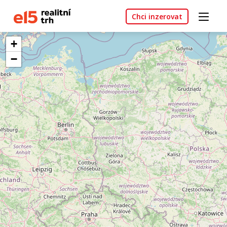
Chci inzerovat
+
−