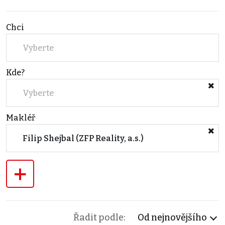
Chci
Vyberte
Kde?
Vyberte
Makléř
Filip Shejbal (ZFP Reality, a.s.)
+
Řadit podle:
Od nejnovějšího