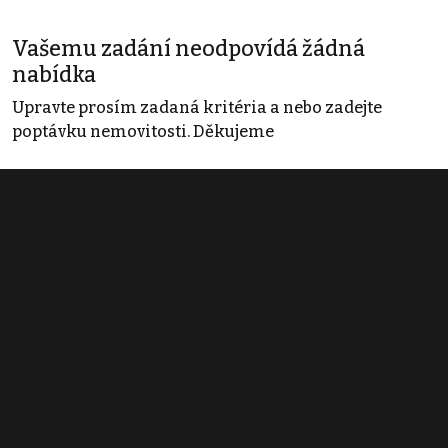
Vašemu zadání neodpovídá žádná
nabídka
Upravte prosím zadaná kritéria a nebo zadejte
poptávku nemovitosti. Děkujeme
Obchodní podmínky
Pravidla inzerce
Ceník
Registrace
Kontakt
© 2022 - 2026 Copyright CZECH NEWS CENTER a.s. a dodavatelé
obsahu |
Autorská práva k publikovaným materiálům
|
Podmínky pro
užívání služby informační společnosti
|
Informace o zpracování