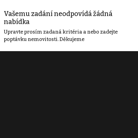
Vašemu zadání neodpovídá žádná
nabídka
Upravte prosím zadaná kritéria a nebo zadejte
poptávku nemovitosti. Děkujeme
Obchodní podmínky
Pravidla inzerce
Ceník
Registrace
Kontakt
© 2022 - 2026 Copyright CZECH NEWS CENTER a.s. a dodavatelé
obsahu |
Autorská práva k publikovaným materiálům
|
Podmínky pro
užívání služby informační společnosti
|
Informace o zpracování
osobních údajů
|
Cookies
|
Nastavení soukromí
|
Vlastnická