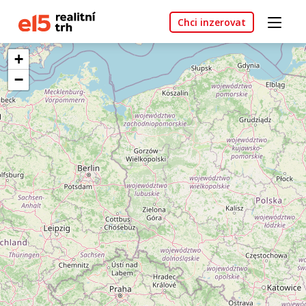
Chci inzerovat
+
−