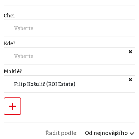
Chci
Vyberte
Kde?
Vyberte
Makléř
Filip Košulič (ROI Estate)
+
Řadit podle:
Od nejnovějšího