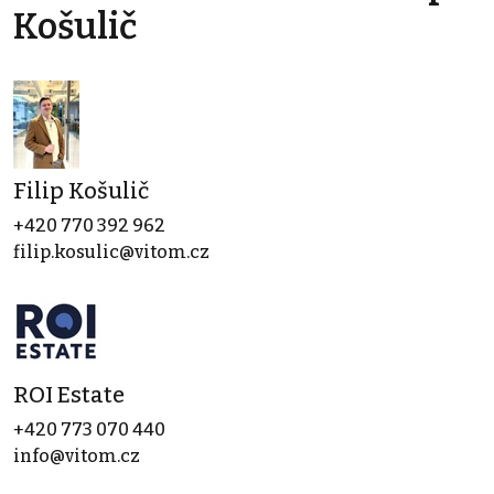
Košulič
Filip Košulič
+420 770 392 962
filip.kosulic@vitom.cz
ROI Estate
+420 773 070 440
info@vitom.cz