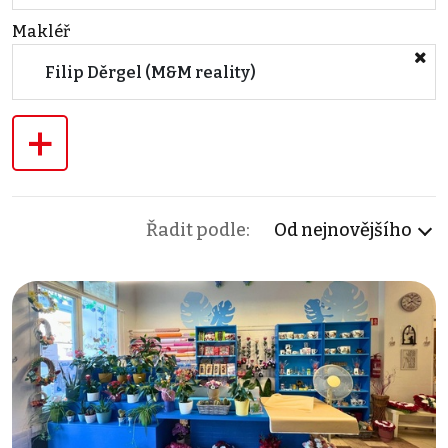
Makléř
Filip Děrgel (M&M reality)
+
Řadit podle:
Od nejnovějšího