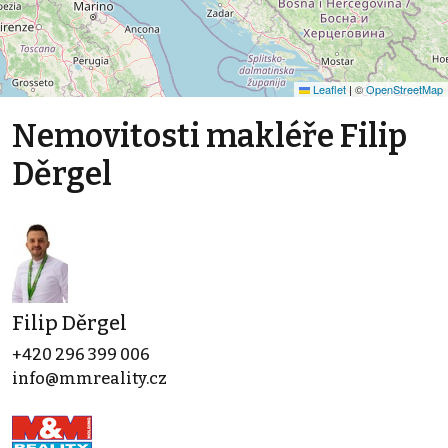
Leaflet
|
©
OpenStreetMap
Nemovitosti makléře Filip
Děrgel
Filip Děrgel
+420 296 399 006
info@mmreality.cz