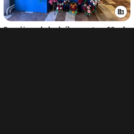
Pronájem obchodního prostoru 50 m²,
Bohumín
15 730 Kč za měsíc
(3 775 Kč za m²/rok)
Typ
obchodní prostory
Plocha
50 m²
Obchodní podmínky
Pravidla inzerce
Ceník
Registrace
Kontakt