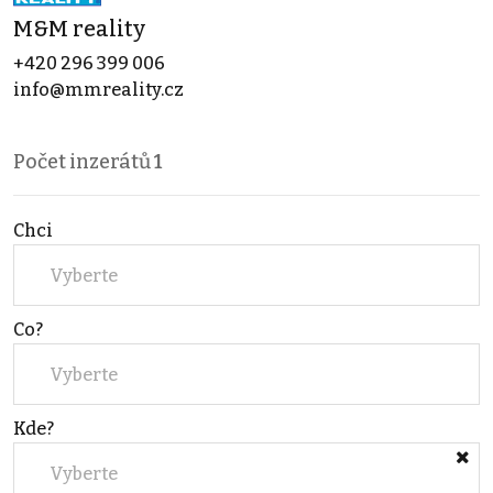
M&M reality
+420 296 399 006
info@mmreality.cz
Počet inzerátů
1
Chci
Vyberte
Co?
Vyberte
Kde?
Vyberte