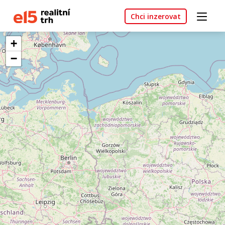
Chci inzerovat
+
−