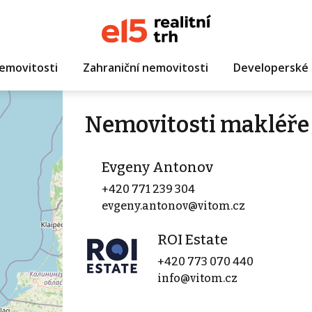
emovitosti
Zahraniční nemovitosti
Developerské 
Nemovitosti makléře
Evgeny Antonov
+420 771 239 304
evgeny.antonov@vitom.cz
ROI Estate
+420 773 070 440
info@vitom.cz