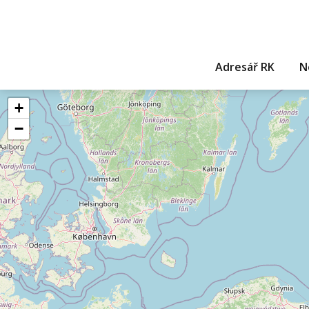
Adresář RK
N
+
−