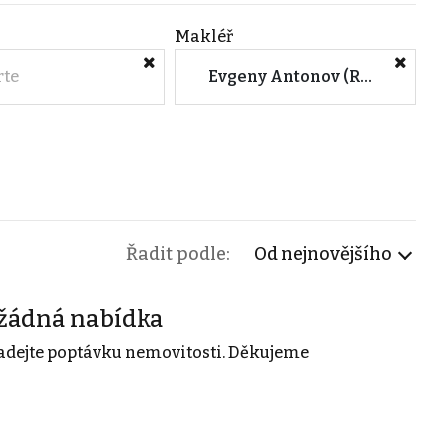
Makléř
rte
Evgeny Antonov (ROI Estate)
Řadit podle:
Od nejnovějšího
žádná nabídka
adejte poptávku nemovitosti. Děkujeme