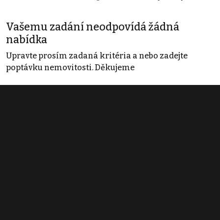
Vašemu zadání neodpovídá žádná
nabídka
Upravte prosím zadaná kritéria a nebo zadejte
poptávku nemovitosti. Děkujeme
Obchodní podmínky
Pravidla inzerce
Ceník
Registrace
Kontakt
© 2022 - 2026 Copyright CZECH NEWS CENTER a.s. a dodavatelé
obsahu |
Autorská práva k publikovaným materiálům
|
Podmínky pro
užívání služby informační společnosti
|
Informace o zpracování