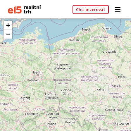
Chci inzerovat
+
−