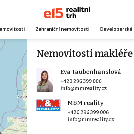
emovitosti
Zahraniční nemovitosti
Developerské 
Nemovitosti makléře
Eva Taubenhanslová
+420 296 399 006
info@mmreality.cz
M&M reality
+420 296 399 006
info@mmreality.cz