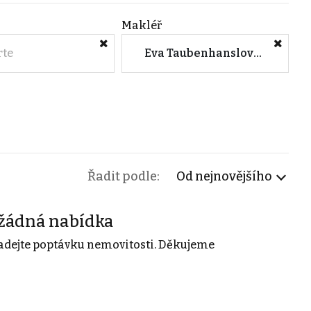
Makléř
rte
Eva Taubenhanslová (M&M reality)
Řadit podle:
Od nejnovějšího
žádná nabídka
adejte poptávku nemovitosti. Děkujeme