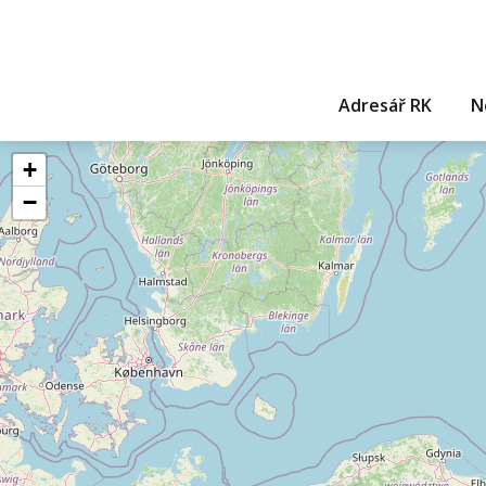
Adresář RK
N
+
−