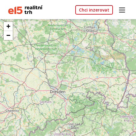
Chci inzerovat
+
−