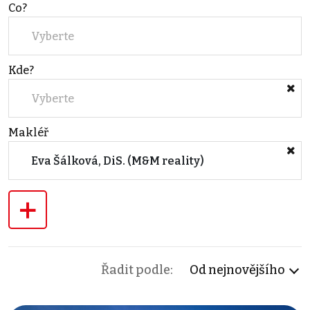
Co?
Vyberte
Kde?
Vyberte
Makléř
Eva Šálková, DiS. (M&M reality)
+
Řadit podle:
Od nejnovějšího