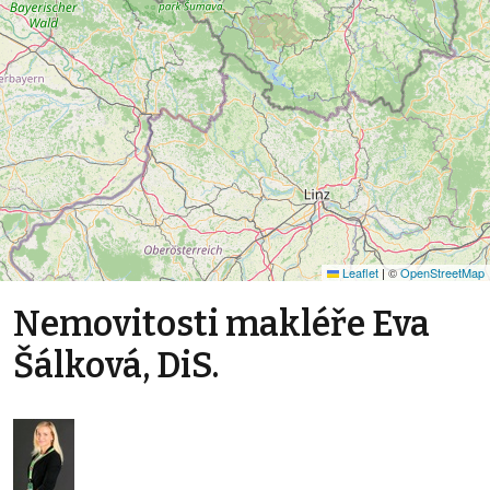
Leaflet
|
©
OpenStreetMap
Nemovitosti makléře Eva
Šálková, DiS.