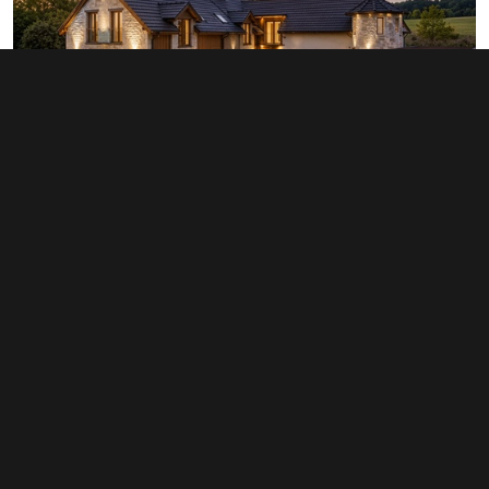
Prodej zemědělského objektu 627 m²,
Bor
19 990 000 Kč
(31 882 Kč za m²)
Typ
zemědělské objekty
Plocha
627 m²