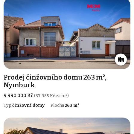
Prodej činžovního domu 263 m²,
Nymburk
9 990 000 Kč
(37 985 Kč za m²)
Typ
činžovní domy
Plocha
263 m²