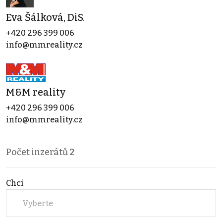
Eva Šálková, DiS.
+420 296 399 006
info@mmreality.cz
M&M reality
+420 296 399 006
info@mmreality.cz
Počet inzerátů
2
Chci
Vyberte