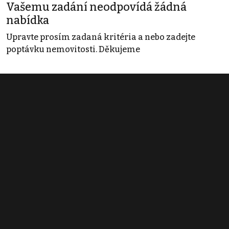
Vašemu zadání neodpovídá žádná
nabídka
Upravte prosím zadaná kritéria a nebo zadejte
poptávku nemovitosti. Děkujeme
Obchodní podmínky
Pravidla inzerce
Ceník
Registrace
Kontakt
© 2022 - 2026 Copyright CZECH NEWS CENTER a.s. a dodavatelé
obsahu |
Autorská práva k publikovaným materiálům
|
Podmínky pro
užívání služby informační společnosti
|
Informace o zpracování
osobních údajů
|
Cookies
|
Nastavení soukromí
|
Vlastnická
struktura
|
Jednotné kontaktní místo / Single Point of Contact
|
Podat