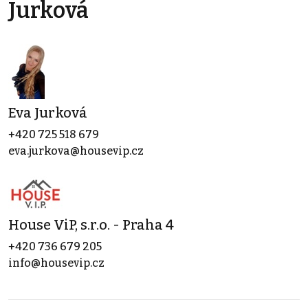
Jurková
Eva Jurková
+420 725 518 679
eva.jurkova@housevip.cz
House ViP, s.r.o. - Praha 4
+420 736 679 205
info@housevip.cz