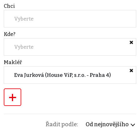
Chci
Vyberte
Kde?
Vyberte
Makléř
Eva Jurková (House ViP, s.r.o. - Praha 4)
+
Řadit podle:
Od nejnovějšího