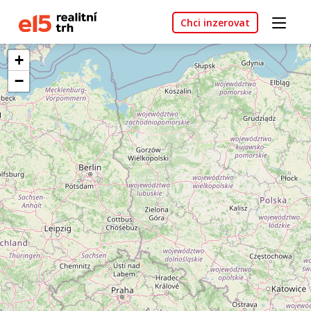
Chci inzerovat
+
−