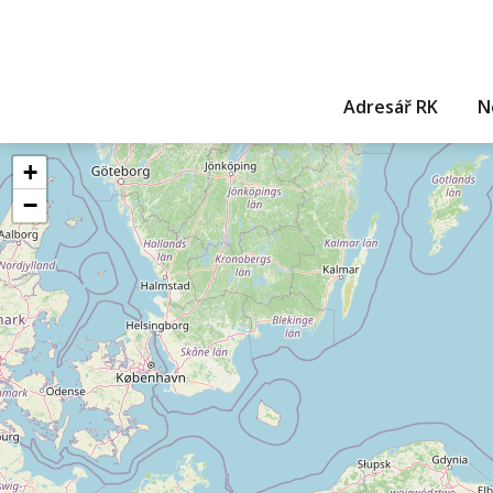
Adresář RK
N
+
−