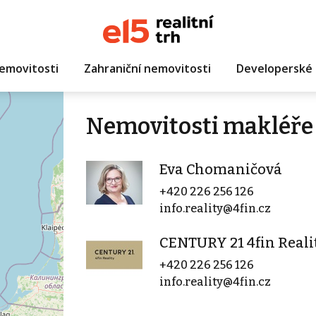
emovitosti
Zahraniční nemovitosti
Developerské 
Nemovitosti makléře
Eva Chomaničová
+420 226 256 126
info.reality@4fin.cz
CENTURY 21 4fin Reali
+420 226 256 126
info.reality@4fin.cz