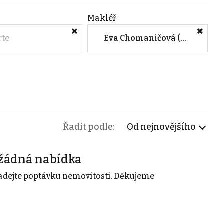
Makléř
rte
Eva Chomaničová (CENTURY 21 4fin Reality Brno, Čechyňská)
Řadit podle:
Od nejnovějšího
žádná nabídka
adejte poptávku nemovitosti. Děkujeme