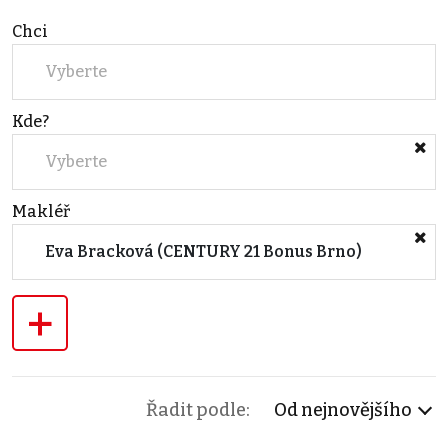
Chci
Vyberte
Kde?
Vyberte
Makléř
Eva Bracková (CENTURY 21 Bonus Brno)
+
Řadit podle:
Od nejnovějšího