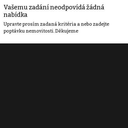
Vašemu zadání neodpovídá žádná
nabídka
Upravte prosím zadaná kritéria a nebo zadejte
poptávku nemovitosti. Děkujeme
Obchodní podmínky
Pravidla inzerce
Ceník
Registrace
Kontakt
© 2022 - 2026 Copyright CZECH NEWS CENTER a.s. a dodavatelé
obsahu |
Autorská práva k publikovaným materiálům
|
Podmínky pro
užívání služby informační společnosti
|
Informace o zpracování
osobních údajů
|
Cookies
|
Nastavení soukromí
|
Vlastnická
struktura
|
Jednotné kontaktní místo / Single Point of Contact
|
Podat