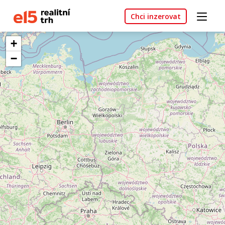
Chci inzerovat
+
−