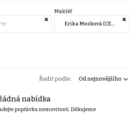
Makléř
rte
Erika Mezková (CENTURY 21 Diamonds)
Řadit podle:
Od nejnovějšího
žádná nabídka
adejte poptávku nemovitosti. Děkujeme