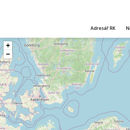
Adresář RK
N
+
−