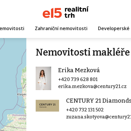
emovitosti
Zahraniční nemovitosti
Developerské 
Nemovitosti makléře
Erika Mezková
+420 739 628 801
erika.mezkova@century21.cz
CENTURY 21 Diamond
+420 732 131 502
zuzana.skotyova@century21