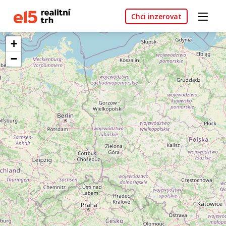
Chci inzerovat
+
−