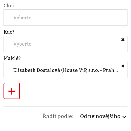
Chci
Vyberte
Kde?
Vyberte
Makléř
Elisabeth Dostalová (House ViP, s.r.o. - Praha 7)
+
Řadit podle:
Od nejnovějšího