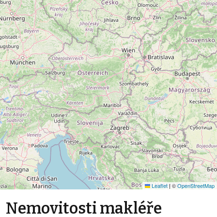
Leaflet
|
©
OpenStreetMap
Nemovitosti makléře