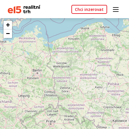
Chci inzerovat
+
−