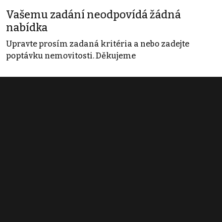
Vašemu zadání neodpovídá žádná
nabídka
Upravte prosím zadaná kritéria a nebo zadejte
poptávku nemovitosti. Děkujeme
Obchodní podmínky
Pravidla inzerce
Ceník
Registrace
Kontakt
© 2022 - 2026 Copyright CZECH NEWS CENTER a.s. a dodavatelé
obsahu |
Autorská práva k publikovaným materiálům
|
Podmínky pro
užívání služby informační společnosti
|
Informace o zpracování
osobních údajů
|
Cookies
|
Nastavení soukromí
|
Vlastnická
struktura
|
Jednotné kontaktní místo / Single Point of Contact
|
Podat