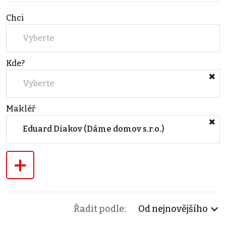
Chci
Vyberte
Kde?
Vyberte
Makléř
Eduard Diakov (Dáme domov s.r.o.)
+
Řadit podle:
Od nejnovějšího