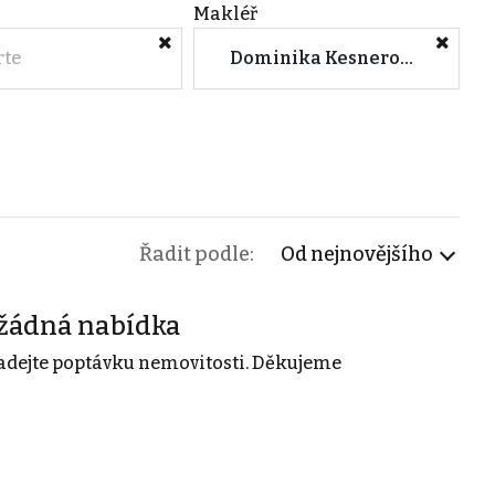
Makléř
rte
Dominika Kesnerová (Bezrealitky s.r.o.)
Řadit podle:
Od nejnovějšího
žádná nabídka
adejte poptávku nemovitosti. Děkujeme