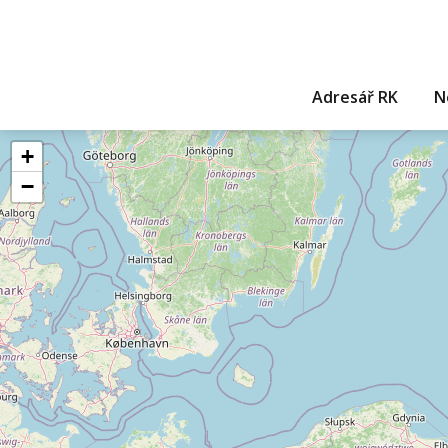
Adresář RK
N
+
−