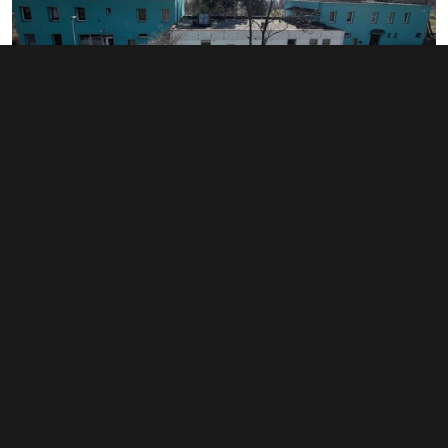
Prodej činžovního domu 1 000 m²,
Litvínov
7 820 000 Kč
(7 820 Kč za m²)
Typ
činžovní domy
Plocha
1 000 m²