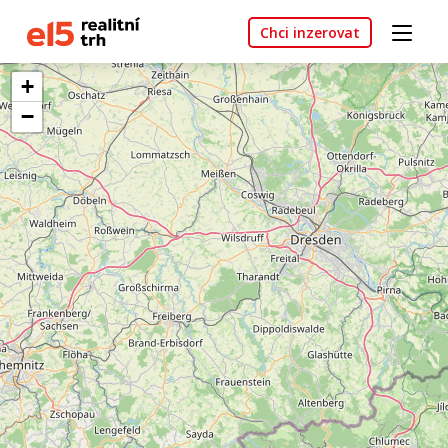
Chci inzerovat
+
−