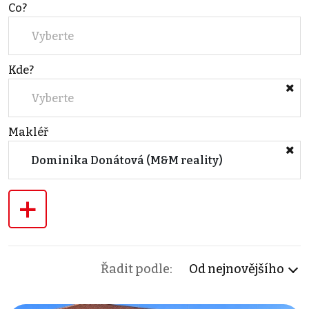
Co?
Vyberte
Kde?
Vyberte
Makléř
Dominika Donátová (M&M reality)
+
Řadit podle:
Od nejnovějšího