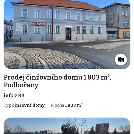
Prodej činžovního domu 1 803 m²,
Podbořany
info v RK
Typ
činžovní domy
Plocha
1 803 m²