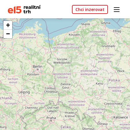
Chci inzerovat
+
−