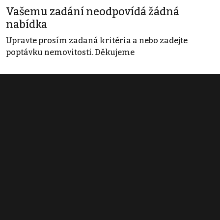
Vašemu zadání neodpovídá žádná
nabídka
Upravte prosím zadaná kritéria a nebo zadejte
poptávku nemovitosti. Děkujeme
Obchodní podmínky
Pravidla inzerce
Ceník
Registrace
Kontakt
© 2022 - 2026 Copyright CZECH NEWS CENTER a.s. a dodavatelé
obsahu |
Autorská práva k publikovaným materiálům
|
Podmínky pro
užívání služby informační společnosti
|
Informace o zpracování
osobních údajů
|
Cookies
|
Nastavení soukromí
|
Vlastnická
struktura
|
Jednotné kontaktní místo / Single Point of Contact
|
Podat