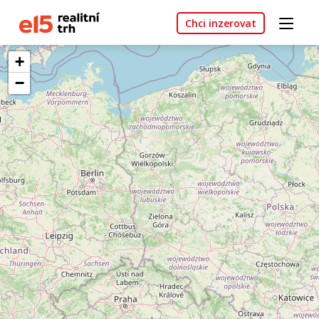
Chci inzerovat
+
−