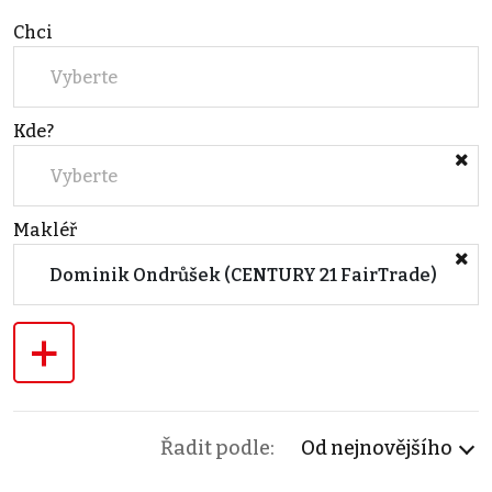
Chci
Vyberte
Kde?
Vyberte
Makléř
Dominik Ondrůšek (CENTURY 21 FairTrade)
+
Řadit podle:
Od nejnovějšího