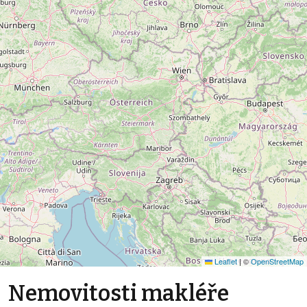
Leaflet
|
©
OpenStreetMap
Nemovitosti makléře