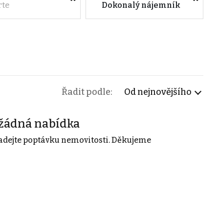
rte
Dokonalý nájemník
Řadit podle:
Od nejnovějšího
žádná nabídka
adejte poptávku nemovitosti. Děkujeme