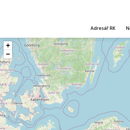
Adresář RK
N
+
−