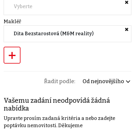
Vyberte
Makléř
Dita Bezstarostová (M&M reality)
+
Řadit podle:
Od nejnovějšího
Vašemu zadání neodpovídá žádná
nabídka
Upravte prosím zadaná kritéria a nebo zadejte
poptávku nemovitosti. Děkujeme