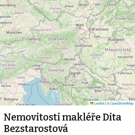
Leaflet
|
©
OpenStreetMap
Nemovitosti makléře Dita
Bezstarostová