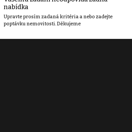
nabídka
Upravte prosím zadaná kritéria a nebo zadejte
poptávku nemovitosti. Děkujeme
Obchodní podmínky
Pravidla inzerce
Ceník
Registrace
Kontakt
© 2022 - 2026 Copyright CZECH NEWS CENTER a.s. a dodavatelé
obsahu |
Autorská práva k publikovaným materiálům
|
Podmínky pro
užívání služby informační společnosti
|
Informace o zpracování
osobních údajů
|
Cookies
|
Nastavení soukromí
|
Vlastnická
struktura
|
Jednotné kontaktní místo / Single Point of Contact
|
Podat
oznámení