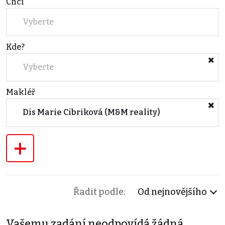
Chci
Vyberte
Kde?
Vyberte
Makléř
Dis Marie Cibriková (M&M reality)
+
Řadit podle:
Od nejnovějšího
Vašemu zadání neodpovídá žádná