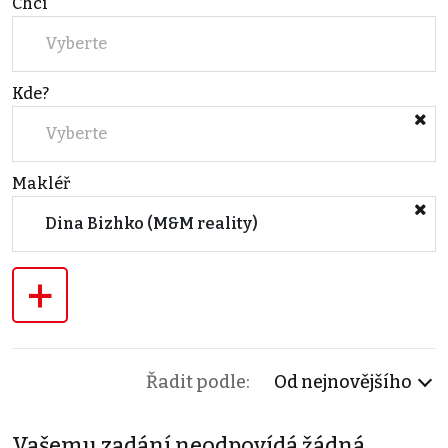
Chci
Vyberte
Kde?
Vyberte
Makléř
Dina Bizhko (M&M reality)
+
Řadit podle:
Od nejnovějšího
Vašemu zadání neodpovídá žádná