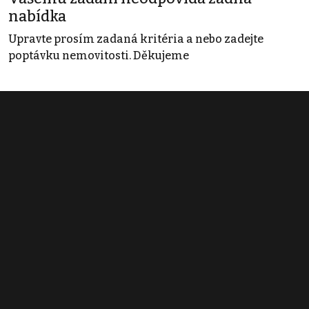
nabídka
Upravte prosím zadaná kritéria a nebo zadejte
poptávku nemovitosti. Děkujeme
Obchodní podmínky
Pravidla inzerce
Ceník
Registrace
Kontakt
© 2022 - 2026 Copyright CZECH NEWS CENTER a.s. a dodavatelé
obsahu |
Autorská práva k publikovaným materiálům
|
Podmínky pro
užívání služby informační společnosti
|
Informace o zpracování
osobních údajů
|
Cookies
|
Nastavení soukromí
|
Vlastnická
struktura
|
Jednotné kontaktní místo / Single Point of Contact
|
Podat
oznámení