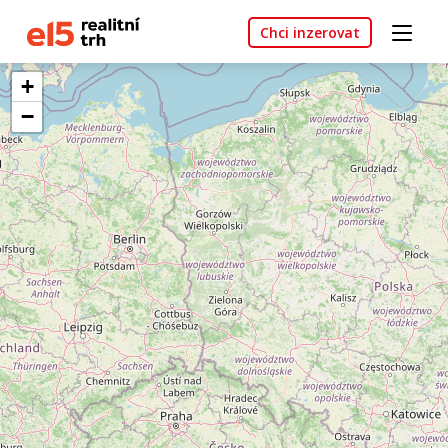
Chci inzerovat
+
−