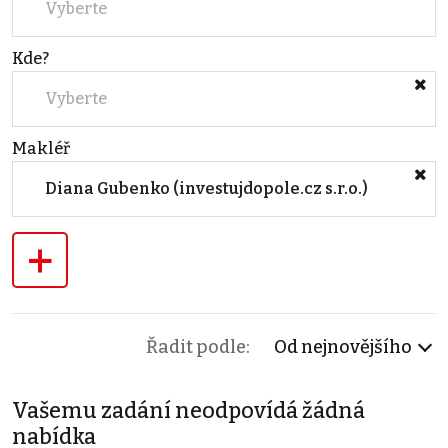
Vyberte
Kde?
Vyberte
Makléř
Diana Gubenko (investujdopole.cz s.r.o.)
+
Řadit podle:
Od nejnovějšího
Vašemu zadání neodpovídá žádná
nabídka