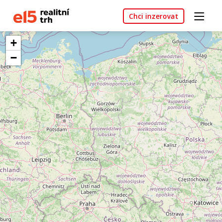
Chci inzerovat
+
−