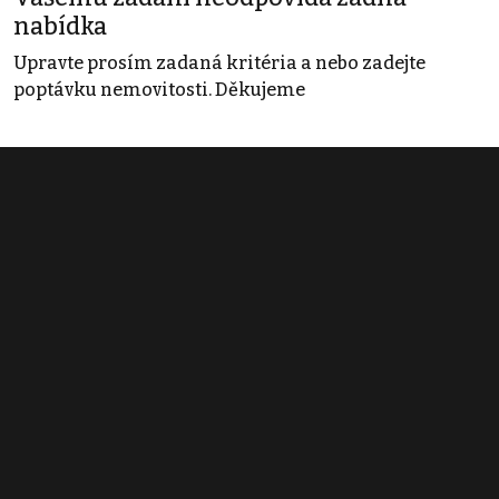
nabídka
Upravte prosím zadaná kritéria a nebo zadejte
poptávku nemovitosti. Děkujeme
Obchodní podmínky
Pravidla inzerce
Ceník
Registrace
Kontakt
© 2022 - 2026 Copyright CZECH NEWS CENTER a.s. a dodavatelé
obsahu |
Autorská práva k publikovaným materiálům
|
Podmínky pro
užívání služby informační společnosti
|
Informace o zpracování
osobních údajů
|
Cookies
|
Nastavení soukromí
|
Vlastnická
struktura
|
Jednotné kontaktní místo / Single Point of Contact
|
Podat
oznámení