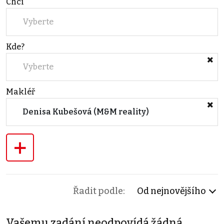
Chci
Vyberte
Kde?
Vyberte
Makléř
Denisa Kubešová (M&M reality)
+
Řadit podle:
Od nejnovějšího
Vašemu zadání neodpovídá žádná