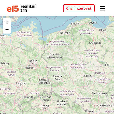
Chci inzerovat
+
−