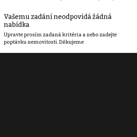
Vašemu zadání neodpovídá žádná
nabídka
Upravte prosím zadaná kritéria a nebo zadejte
poptávku nemovitosti. Děkujeme
Obchodní podmínky
Pravidla inzerce
Ceník
Registrace
Kontakt
© 2022 - 2026 Copyright CZECH NEWS CENTER a.s. a dodavatelé
obsahu |
Autorská práva k publikovaným materiálům
|
Podmínky pro
užívání služby informační společnosti
|
Informace o zpracování