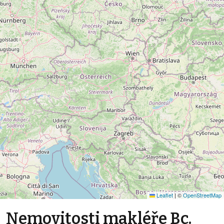
Leaflet
|
©
OpenStreetMap
Nemovitosti makléře Bc.