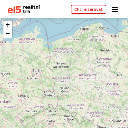
Chci inzerovat
+
−