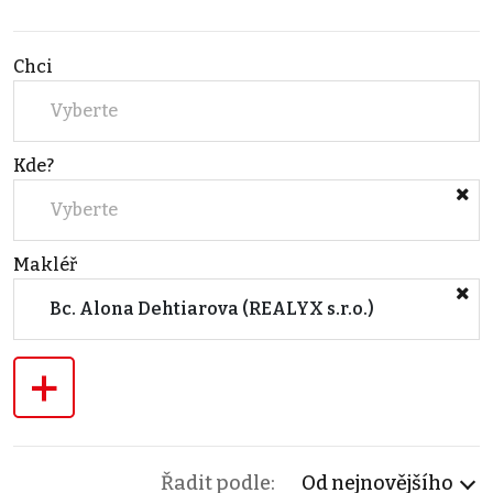
Chci
Vyberte
Kde?
Vyberte
Makléř
Bc. Alona Dehtiarova (REALYX s.r.o.)
+
Řadit podle:
Od nejnovějšího