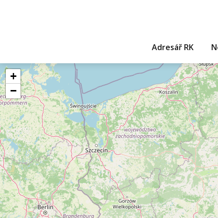
Adresář RK
N
+
−