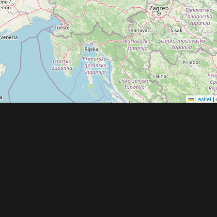
Leaflet
|
Obchodní 
© 2022 - 2026 Copyright CZECH NEWS CENT
společnosti
|
Informace o zpracování osobníc