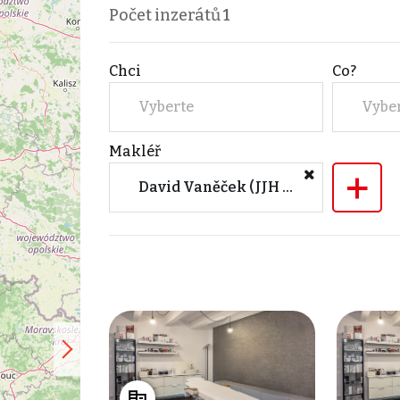
Počet inzerátů
1
Chci
Co?
Vyberte
Vybe
Makléř
+
David Vaněček (JJH invest s.r.o.)