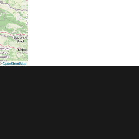
©
OpenStreetMap
podmínky
Pravidla inzerce
Ceník
Registrace
ER a.s. a dodavatelé obsahu |
Autorská práva k publikovaným materiálů
h údajů
|
Cookies
|
Nastavení soukromí
|
Vlastnická struktura
|
Jednotné k
oznámení