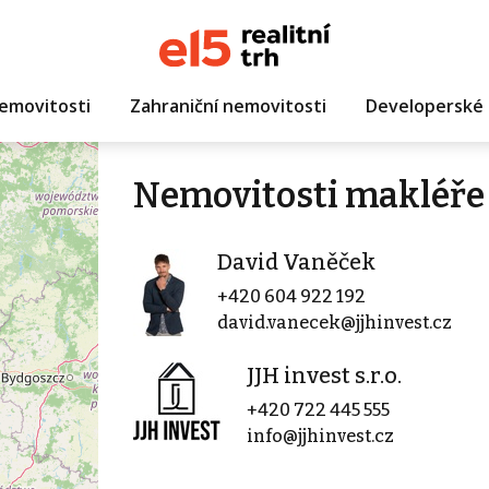
emovitosti
Zahraniční nemovitosti
Developerské 
Nemovitosti makléře
David Vaněček
+420 604 922 192
david.vanecek@jjhinvest.cz
JJH invest s.r.o.
+420 722 445 555
info@jjhinvest.cz