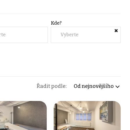
Kde?
rte
Vyberte
Řadit podle:
Od nejnovějšího