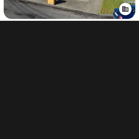
Prodej restaurace 168 m², Petřvald
6 949 000 Kč
(41 363 Kč za m²)
Typ
restaurace
Plocha
168 m²
Obchodní podmínky
Pravidla inzerce
Ceník
Registrace
Kontakt
© 2022 - 2026 Copyright CZECH NEWS CENTER a.s. a dodavatelé
obsahu |
Autorská práva k publikovaným materiálům
|
Podmínky pro