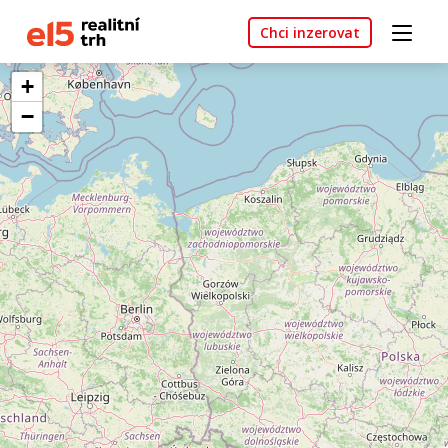
Chci inzerovat
+
−