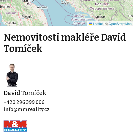
Leaflet
|
©
OpenStreetMap
Nemovitosti makléře David
Tomíček
David Tomíček
+420 296 399 006
info@mmreality.cz