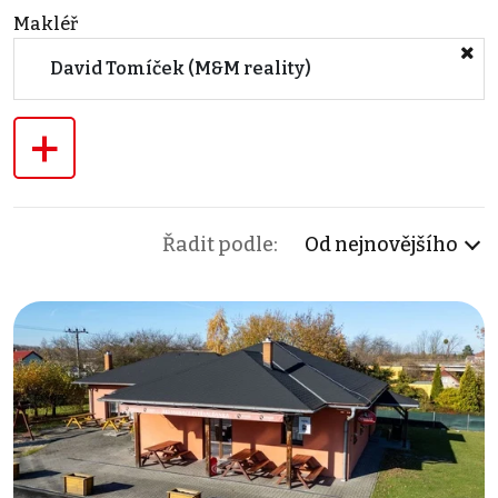
Makléř
David Tomíček (M&M reality)
+
Řadit podle:
Od nejnovějšího