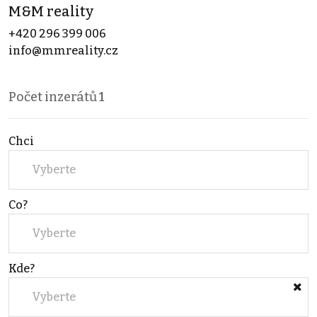
M&M reality
+420 296 399 006
info@mmreality.cz
Počet inzerátů
1
Chci
Vyberte
Co?
Vyberte
Kde?
Vyberte