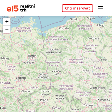
Chci inzerovat
+
−