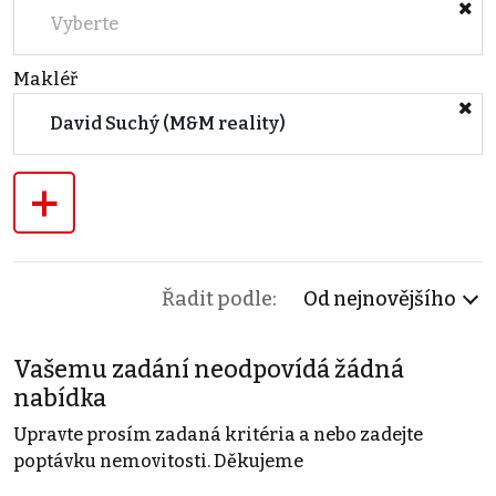
Vyberte
Makléř
David Suchý (M&M reality)
+
Řadit podle:
Od nejnovějšího
Vašemu zadání neodpovídá žádná
nabídka
Upravte prosím zadaná kritéria a nebo zadejte
poptávku nemovitosti. Děkujeme