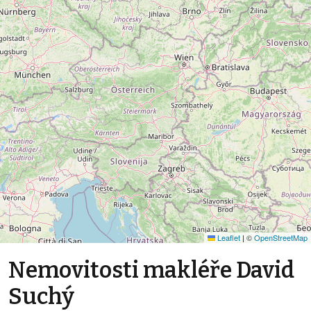
Leaflet
|
©
OpenStreetMap
Nemovitosti makléře David
Suchý