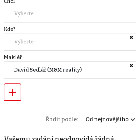
Chci
Vyberte
Kde?
Vyberte
Makléř
David Sedlář (M&M reality)
+
Řadit podle:
Od nejnovějšího
Vašemu zadání neodpovídá žádná