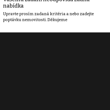
nabídka
Upravte prosím zadaná kritéria a nebo zadejte
poptávku nemovitosti. Děkujeme
Obchodní podmínky
Pravidla inzerce
Ceník
Registrace
Kontakt
© 2022 - 2026 Copyright CZECH NEWS CENTER a.s. a dodavatelé
obsahu |
Autorská práva k publikovaným materiálům
|
Podmínky pro
užívání služby informační společnosti
|
Informace o zpracování
osobních údajů
|
Cookies
|
Nastavení soukromí
|
Vlastnická
struktura
|
Jednotné kontaktní místo / Single Point of Contact
|
Podat
oznámení