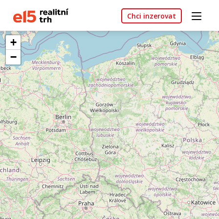
Chci inzerovat
+
−