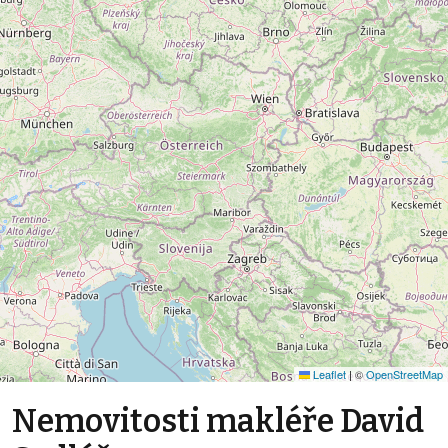
Leaflet
|
©
OpenStreetMap
Nemovitosti makléře David