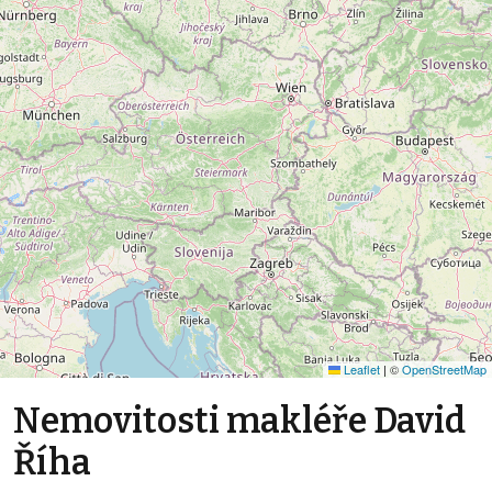
Leaflet
|
©
OpenStreetMap
Nemovitosti makléře David
Říha