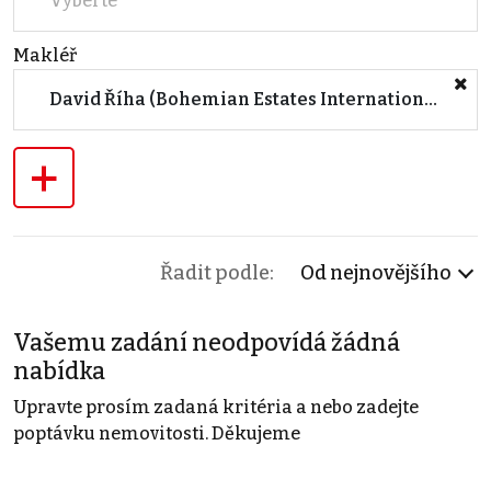
Vyberte
Makléř
David Říha (Bohemian Estates International s.r.o.)
+
Řadit podle:
Od nejnovějšího
Vašemu zadání neodpovídá žádná
nabídka
Upravte prosím zadaná kritéria a nebo zadejte
poptávku nemovitosti. Děkujeme