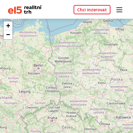
Chci inzerovat
+
−