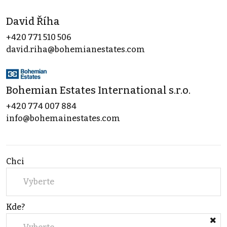
David Říha
+420 771 510 506
david.riha@bohemianestates.com
Bohemian Estates International s.r.o.
+420 774 007 884
info@bohemainestates.com
Chci
Vyberte
Kde?