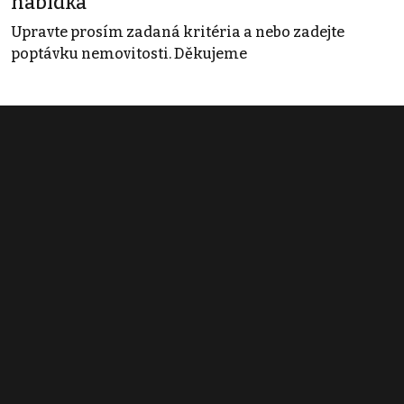
nabídka
Upravte prosím zadaná kritéria a nebo zadejte
poptávku nemovitosti. Děkujeme
Obchodní podmínky
Pravidla inzerce
Ceník
Registrace
Kontakt
© 2022 - 2026 Copyright CZECH NEWS CENTER a.s. a dodavatelé
obsahu |
Autorská práva k publikovaným materiálům
|
Podmínky pro
užívání služby informační společnosti
|
Informace o zpracování
osobních údajů
|
Cookies
|
Nastavení soukromí
|
Vlastnická
struktura
|
Jednotné kontaktní místo / Single Point of Contact
|
Podat
oznámení