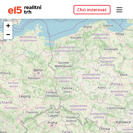
Chci inzerovat
+
−