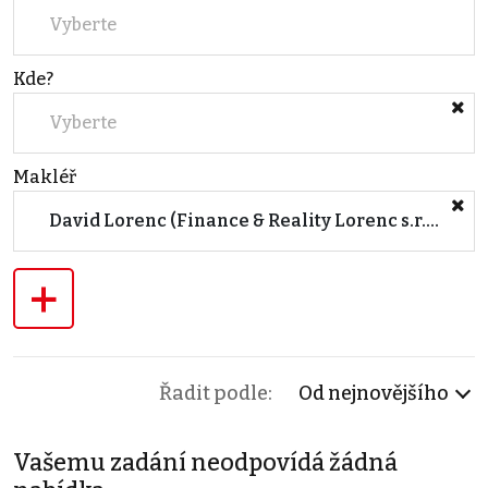
Vyberte
Kde?
Vyberte
Makléř
David Lorenc (Finance & Reality Lorenc s.r.o.)
+
Řadit podle:
Od nejnovějšího
Vašemu zadání neodpovídá žádná