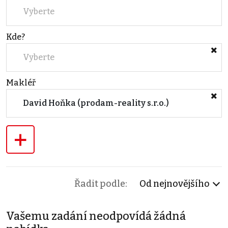
Vyberte
Kde?
Vyberte
Makléř
David Hoňka (prodam-reality s.r.o.)
+
Řadit podle:
Od nejnovějšího
Vašemu zadání neodpovídá žádná