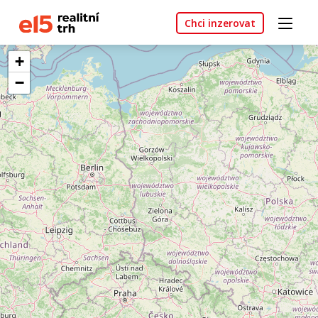
Chci inzerovat
+
−