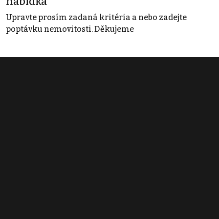
nabídka
Upravte prosím zadaná kritéria a nebo zadejte
poptávku nemovitosti. Děkujeme
Obchodní podmínky
Pravidla inzerce
Ceník
Registrace
Kontakt
© 2022 - 2026 Copyright CZECH NEWS CENTER a.s. a dodavatelé
obsahu |
Autorská práva k publikovaným materiálům
|
Podmínky pro
užívání služby informační společnosti
|
Informace o zpracování
osobních údajů
|
Cookies
|
Nastavení soukromí
|
Vlastnická
struktura
|
Jednotné kontaktní místo / Single Point of Contact
|
Podat
oznámení