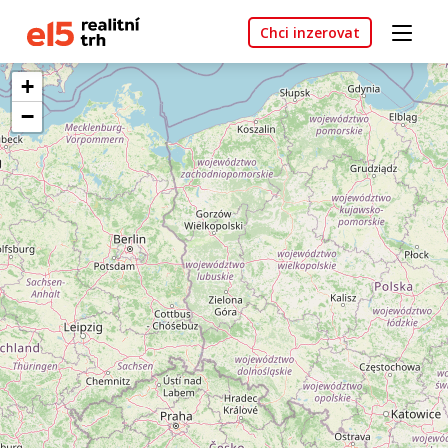
Chci inzerovat
+
−