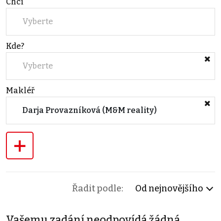
Chci
Vyberte
Kde?
Vyberte
Makléř
Darja Provazníková (M&M reality)
+
Řadit podle:
Od nejnovějšího
Vašemu zadání neodpovídá žádná