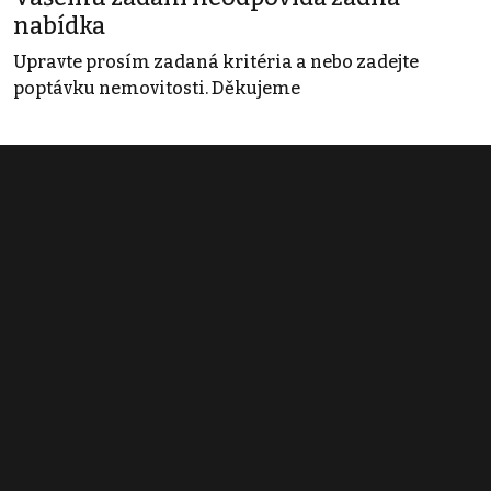
nabídka
Upravte prosím zadaná kritéria a nebo zadejte
poptávku nemovitosti. Děkujeme
Obchodní podmínky
Pravidla inzerce
Ceník
Registrace
Kontakt
© 2022 - 2026 Copyright CZECH NEWS CENTER a.s. a dodavatelé
obsahu |
Autorská práva k publikovaným materiálům
|
Podmínky pro
užívání služby informační společnosti
|
Informace o zpracování
osobních údajů
|
Cookies
|
Nastavení soukromí
|
Vlastnická
struktura
|
Jednotné kontaktní místo / Single Point of Contact
|
Podat
oznámení