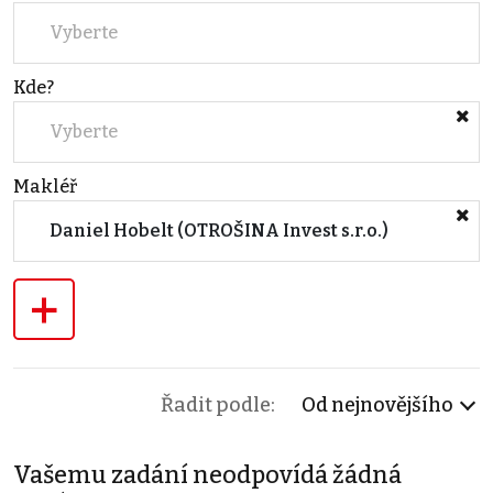
Vyberte
Kde?
Vyberte
Makléř
Daniel Hobelt (OTROŠINA Invest s.r.o.)
+
Řadit podle:
Od nejnovějšího
Vašemu zadání neodpovídá žádná