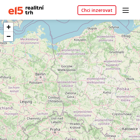
Chci inzerovat
+
−