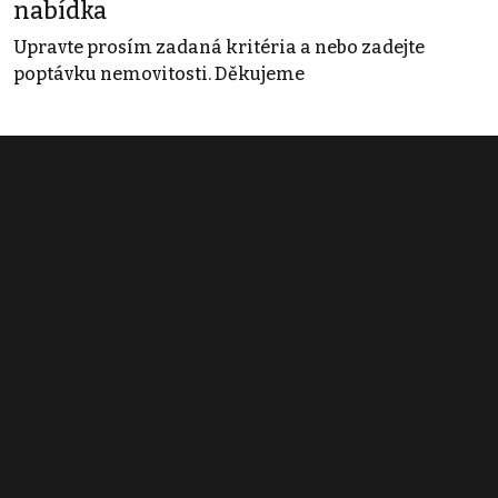
nabídka
Upravte prosím zadaná kritéria a nebo zadejte
poptávku nemovitosti. Děkujeme
Obchodní podmínky
Pravidla inzerce
Ceník
Registrace
Kontakt
© 2022 - 2026 Copyright CZECH NEWS CENTER a.s. a dodavatelé
obsahu |
Autorská práva k publikovaným materiálům
|
Podmínky pro
užívání služby informační společnosti
|
Informace o zpracování
osobních údajů
|
Cookies
|
Nastavení soukromí
|
Vlastnická
struktura
|
Jednotné kontaktní místo / Single Point of Contact
|
Podat
oznámení