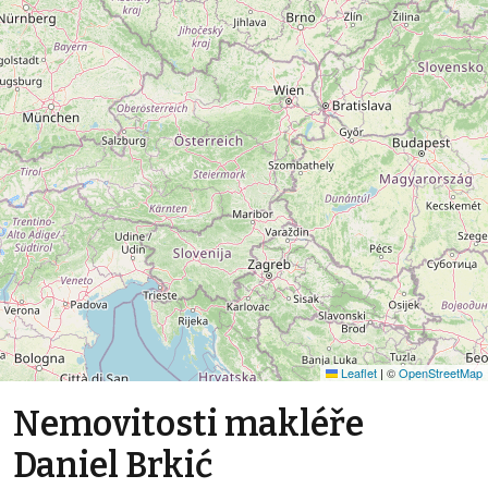
Leaflet
|
©
OpenStreetMap
Nemovitosti makléře
Daniel Brkić