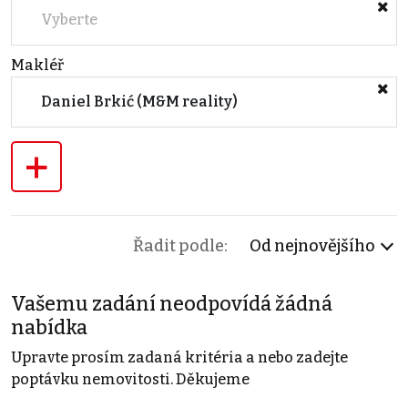
Vyberte
Makléř
Daniel Brkić (M&M reality)
+
Řadit podle:
Od nejnovějšího
Vašemu zadání neodpovídá žádná
nabídka
Upravte prosím zadaná kritéria a nebo zadejte
poptávku nemovitosti. Děkujeme