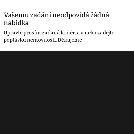
Vašemu zadání neodpovídá žádná
nabídka
Upravte prosím zadaná kritéria a nebo zadejte
poptávku nemovitosti. Děkujeme
Obchodní podmínky
Pravidla inzerce
Ceník
Registrace
Kontakt
© 2022 - 2026 Copyright CZECH NEWS CENTER a.s. a dodavatelé
obsahu |
Autorská práva k publikovaným materiálům
|
Podmínky pro
užívání služby informační společnosti
|
Informace o zpracování