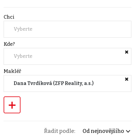
Chci
Vyberte
Kde?
Vyberte
Makléř
Dana Tvrdíková (ZFP Reality, a.s.)
+
Řadit podle:
Od nejnovějšího