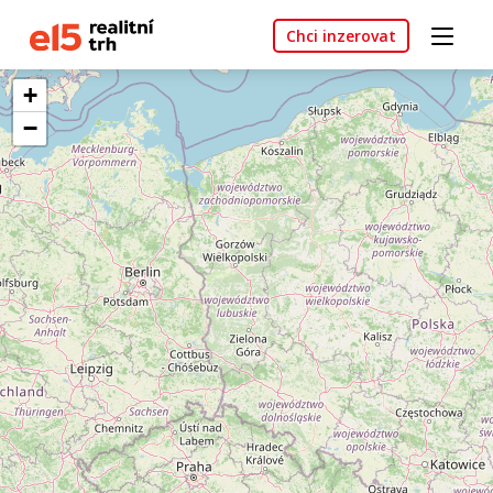
Chci inzerovat
+
−