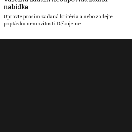
nabídka
Upravte prosím zadaná kritéria a nebo zadejte
poptávku nemovitosti. Děkujeme
Obchodní podmínky
Pravidla inzerce
Ceník
Registrace
Kontakt
© 2022 - 2026 Copyright CZECH NEWS CENTER a.s. a dodavatelé
obsahu |
Autorská práva k publikovaným materiálům
|
Podmínky pro
užívání služby informační společnosti
|
Informace o zpracování
osobních údajů
|
Cookies
|
Nastavení soukromí
|
Vlastnická
struktura
|
Jednotné kontaktní místo / Single Point of Contact
|
Podat
oznámení