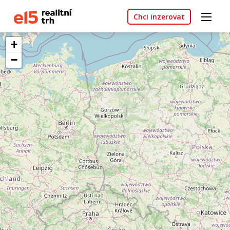
Chci inzerovat
+
−