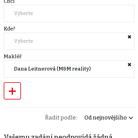
Chci
Vyberte
Kde?
Vyberte
Makléř
Dana Leitnerová (M&M reality)
+
Řadit podle:
Od nejnovějšího
Vašemu zadání neodpovídá žádná