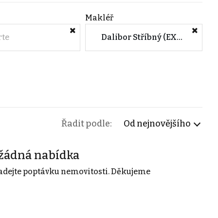
Makléř
rte
Dalibor Stříbný (EXPLICIT REALITY Zlín)
Řadit podle:
Od nejnovějšího
žádná nabídka
adejte poptávku nemovitosti. Děkujeme