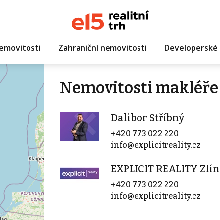
emovitosti
Zahraniční nemovitosti
Developerské 
Nemovitosti makléře 
Dalibor Stříbný
+420 773 022 220
info@explicitreality.cz
EXPLICIT REALITY Zlín
+420 773 022 220
info@explicitreality.cz