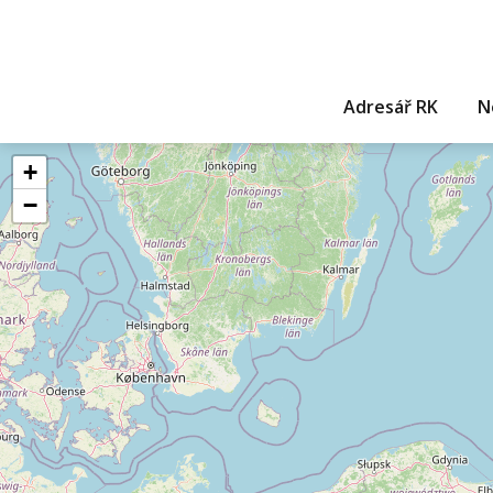
Adresář RK
N
+
−