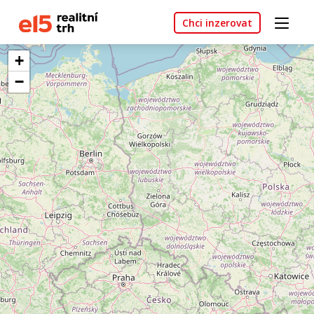
Chci inzerovat
+
−