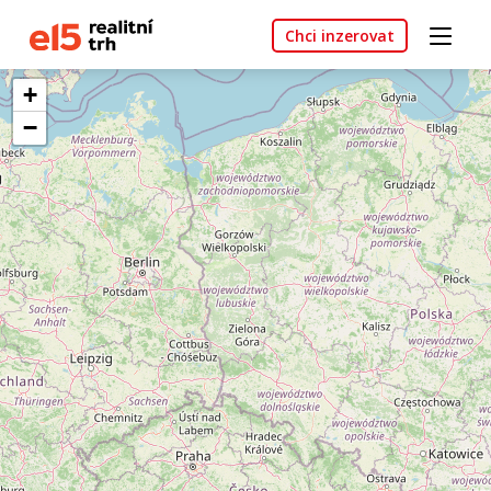
Chci inzerovat
+
−