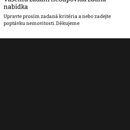
nabídka
Upravte prosím zadaná kritéria a nebo zadejte
poptávku nemovitosti. Děkujeme
Obchodní podmínky
Pravidla inzerce
Ceník
Registrace
Kontakt
© 2022 - 2026 Copyright CZECH NEWS CENTER a.s. a dodavatelé
obsahu |
Autorská práva k publikovaným materiálům
|
Podmínky pro
užívání služby informační společnosti
|
Informace o zpracování
osobních údajů
|
Cookies
|
Nastavení soukromí
|
Vlastnická
struktura
|
Jednotné kontaktní místo / Single Point of Contact
|
Podat
oznámení