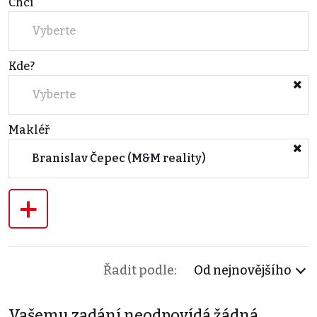
Chci
Vyberte
Kde?
Vyberte
Makléř
Branislav Čepec (M&M reality)
+
Řadit podle:
Od nejnovějšího
Vašemu zadání neodpovídá žádná