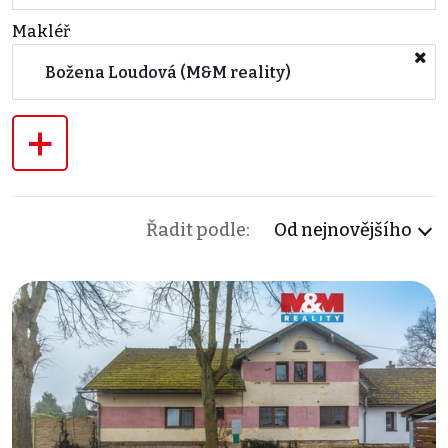
Makléř
Božena Loudová (M&M reality)
+
Řadit podle:
Od nejnovějšího