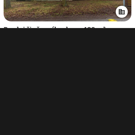
Prodej činžovního domu 180 m²,
Domousnice
5 470 000 Kč
(30 389 Kč za m²)
Typ
činžovní domy
Plocha
180 m²
Obchodní podmínky
Pravidla inzerce
Ceník
Registrace
Kontakt