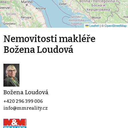
Leaflet
|
©
OpenStreetMap
Nemovitosti makléře
Božena Loudová
Božena Loudová
+420 296 399 006
info@mmreality.cz