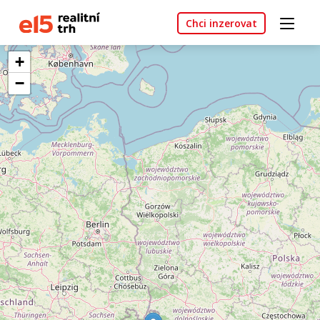
Chci inzerovat
+
−