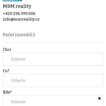
M&M reality
+420 296 399 006
info@mmreality.cz
Počet inzerátů
1
Chci
Vyberte
Co?
Vyberte
Kde?
Vyberte