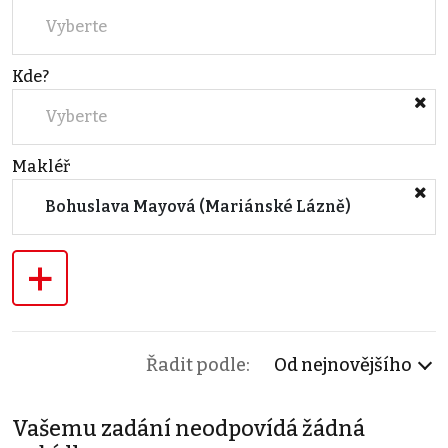
Vyberte
Kde?
Vyberte
Makléř
Bohuslava Mayová (Mariánské Lázně)
+
Řadit podle:
Od nejnovějšího
Vašemu zadání neodpovídá žádná