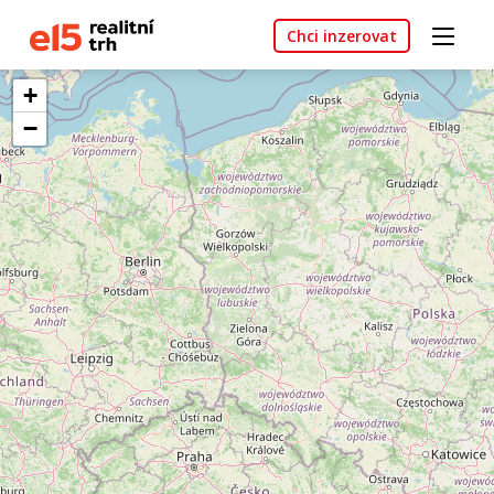
Chci inzerovat
+
−