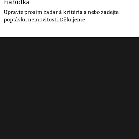
nabídka
Upravte prosím zadaná kritéria a nebo zadejte
poptávku nemovitosti. Děkujeme
Obchodní podmínky
Pravidla inzerce
Ceník
Registrace
Kontakt
© 2022 - 2026 Copyright CZECH NEWS CENTER a.s. a dodavatelé
obsahu |
Autorská práva k publikovaným materiálům
|
Podmínky pro
užívání služby informační společnosti
|
Informace o zpracování
osobních údajů
|
Cookies
|
Nastavení soukromí
|
Vlastnická
struktura
|
Jednotné kontaktní místo / Single Point of Contact
|
Podat
oznámení