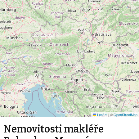
Leaflet
|
©
OpenStreetMap
Nemovitosti makléře