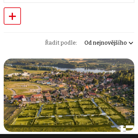
+
Řadit podle:
Od nejnovějšího