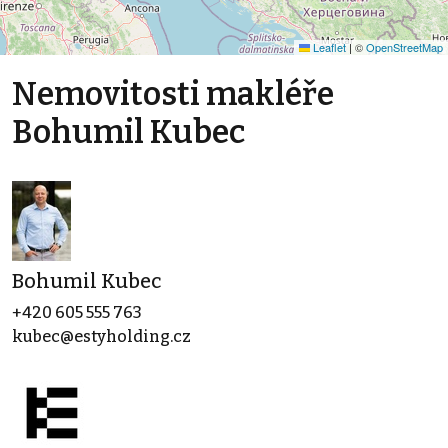
Leaflet
|
©
OpenStreetMap
Nemovitosti makléře
Bohumil Kubec
Bohumil Kubec
+420 605 555 763
kubec@estyholding.cz