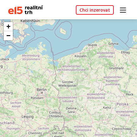
Chci inzerovat
+
−