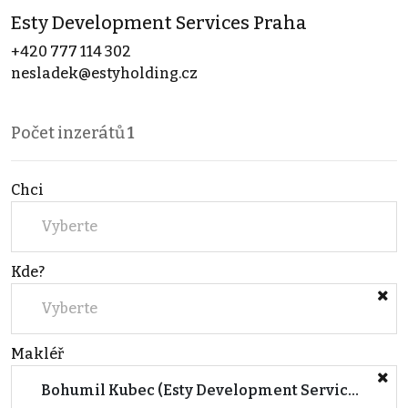
Esty Development Services Praha
+420 777 114 302
nesladek@estyholding.cz
Počet inzerátů
1
Chci
Vyberte
Kde?
Vyberte
Makléř
Bohumil Kubec (Esty Development Services Praha)