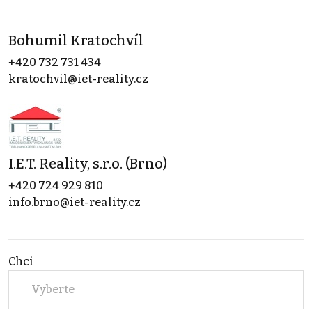
Bohumil Kratochvíl
+420 732 731 434
kratochvil@iet-reality.cz
I.E.T. Reality, s.r.o. (Brno)
+420 724 929 810
info.brno@iet-reality.cz
Chci
Vyberte