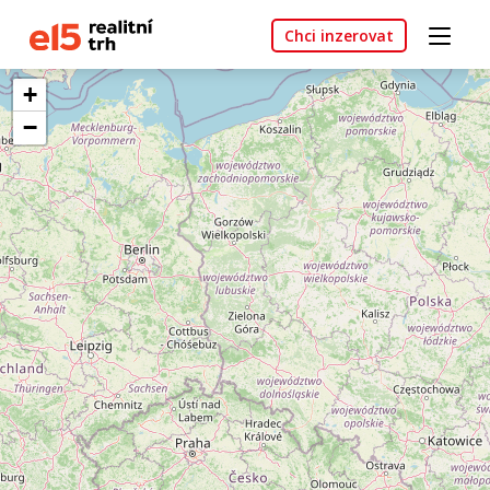
Chci inzerovat
+
−