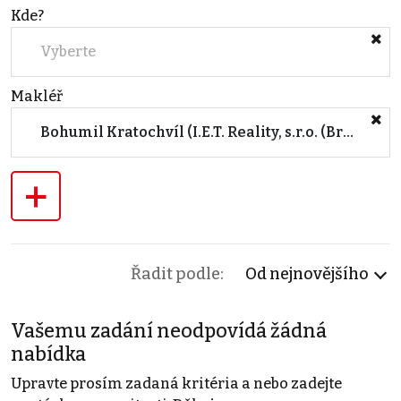
Kde?
Vyberte
Makléř
Bohumil Kratochvíl (I.E.T. Reality, s.r.o. (Brno))
+
Řadit podle:
Od nejnovějšího
Vašemu zadání neodpovídá žádná
nabídka
Upravte prosím zadaná kritéria a nebo zadejte